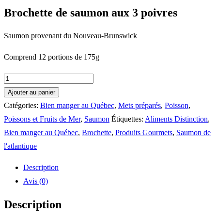
Brochette de saumon aux 3 poivres
Saumon provenant du Nouveau-Brunswick
Comprend 12 portions de 175g
quantité
de
Ajouter au panier
Brochette
Catégories:
Bien manger au Québec
,
Mets préparés
,
Poisson
,
de
Poissons et Fruits de Mer
,
Saumon
Étiquettes:
Aliments Distinction
,
saumon
Bien manger au Québec
,
Brochette
,
Produits Gourmets
,
Saumon de
aux
l'atlantique
3
Description
poivres
Avis (0)
Description