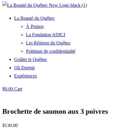
La Beauté du Québec
À Propos
La Fondation ADICI
Les Régions du Québec
Politique de confidentialité
Goûter le Québec
Où Dormir
Expériences
$
0.00
Cart
Brochette de saumon aux 3 poivres
$
130.00