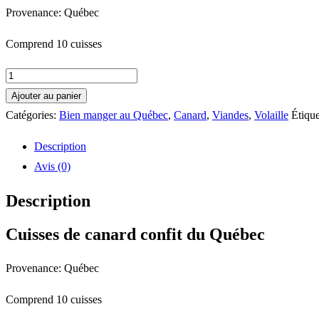
Provenance: Québec
Comprend 10 cuisses
quantité
de
Ajouter au panier
Cuisses
Catégories:
Bien manger au Québec
,
Canard
,
Viandes
,
Volaille
Étique
de
Description
canard
Avis (0)
confit
du
Description
Québec
Cuisses de canard confit du Québec
Provenance: Québec
Comprend 10 cuisses