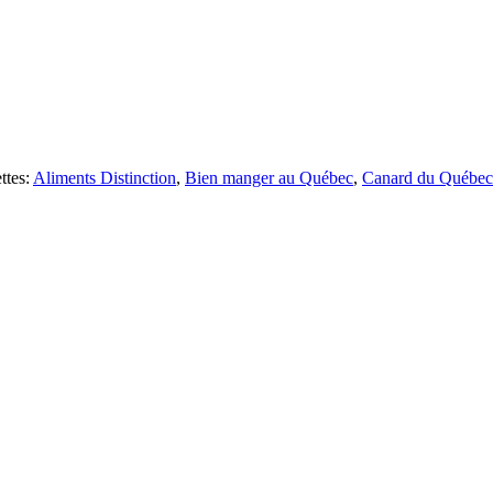
ttes:
Aliments Distinction
,
Bien manger au Québec
,
Canard du Québec