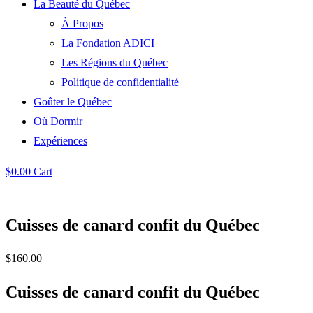
La Beauté du Québec
À Propos
La Fondation ADICI
Les Régions du Québec
Politique de confidentialité
Goûter le Québec
Où Dormir
Expériences
$
0.00
Cart
Cuisses de canard confit du Québec
$
160.00
Cuisses de canard confit du Québec