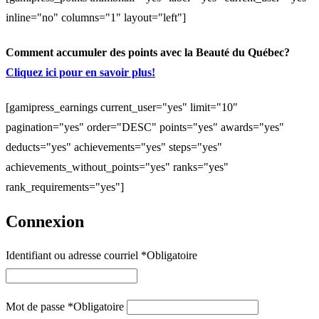
inline="no" columns="1" layout="left"]
Comment accumuler des points avec la Beauté du Québec?
Cliquez ici pour en savoir plus!
[gamipress_earnings current_user="yes" limit="10"
pagination="yes" order="DESC" points="yes" awards="yes"
deducts="yes" achievements="yes" steps="yes"
achievements_without_points="yes" ranks="yes"
rank_requirements="yes"]
Connexion
Identifiant ou adresse courriel
*
Obligatoire
Mot de passe
*
Obligatoire