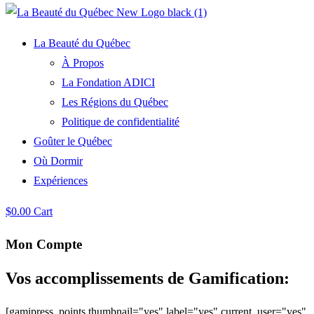
La Beauté du Québec
À Propos
La Fondation ADICI
Les Régions du Québec
Politique de confidentialité
Goûter le Québec
Où Dormir
Expériences
$
0.00
Cart
Mon Compte
Vos accomplissements de Gamification:
[gamipress_points thumbnail="yes" label="yes" current_user="yes"