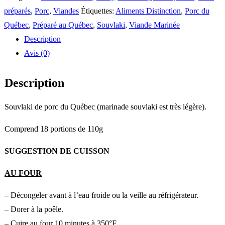
de
préparés
,
Porc
,
Viandes
Étiquettes:
Aliments Distinction
,
Porc du
porc
Québec
,
Préparé au Québec
,
Souvlaki
,
Viande Marinée
du
Description
Québec
Avis (0)
Description
Souvlaki de porc du Québec (marinade souvlaki est très légère).
Comprend 18 portions de 110g
SUGGESTION DE CUISSON
AU FOUR
– Décongeler avant à l’eau froide ou la veille au réfrigérateur.
– Dorer à la poêle.
– Cuire au four 10 minutes à 350°F.