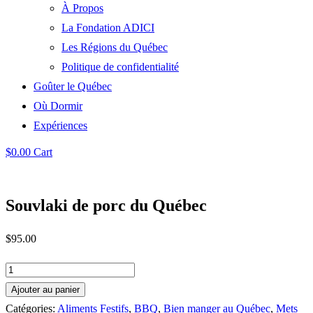
À Propos
La Fondation ADICI
Les Régions du Québec
Politique de confidentialité
Goûter le Québec
Où Dormir
Expériences
$
0.00
Cart
Souvlaki de porc du Québec
$
95.00
quantité
de
Ajouter au panier
Souvlaki
Catégories:
Aliments Festifs
,
BBQ
,
Bien manger au Québec
,
Mets