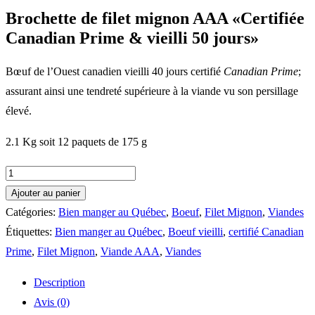
Brochette de filet mignon AAA «Certifiée
Canadian Prime & vieilli 50 jours»
Bœuf de l’Ouest canadien vieilli 40 jours certifié
Canadian Prime
;
assurant ainsi une tendreté supérieure à la viande vu son persillage
élevé.
2.1 Kg soit 12 paquets de 175 g
quantité
de
Ajouter au panier
Brochette
Catégories:
Bien manger au Québec
,
Boeuf
,
Filet Mignon
,
Viandes
de
Étiquettes:
Bien manger au Québec
,
Boeuf vieilli
,
certifié Canadian
filet
Prime
,
Filet Mignon
,
Viande AAA
,
Viandes
mignon
Description
AAA
Avis (0)