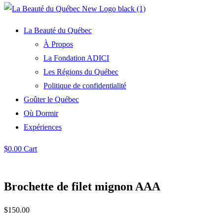
La Beauté du Québec
À Propos
La Fondation ADICI
Les Régions du Québec
Politique de confidentialité
Goûter le Québec
Où Dormir
Expériences
$
0.00
Cart
Brochette de filet mignon AAA
$
150.00