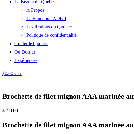
La Beauté du Québec
À Propos
La Fondation ADICI
Les Régions du Québec
Politique de confidentialité
Goûter le Québec
Où Dormir
Expériences
$
0.00
Cart
Brochette de filet mignon AAA marinée au
$
150.00
Brochette de filet mignon AAA marinée aux