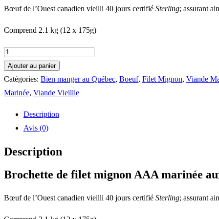
Bœuf de l’Ouest canadien vieilli 40 jours certifié
Sterling
; assurant ai
Comprend 2.1 kg (12 x 175g)
quantité
de
Ajouter au panier
Brochette
Catégories:
Bien manger au Québec
,
Boeuf
,
Filet Mignon
,
Viande Ma
de
Marinée
,
Viande Vieillie
filet
Description
mignon
Avis (0)
AAA
marinée
Description
aux
Brochette de filet mignon AAA marinée aux
3
poivres
Bœuf de l’Ouest canadien vieilli 40 jours certifié
Sterling
; assurant ai