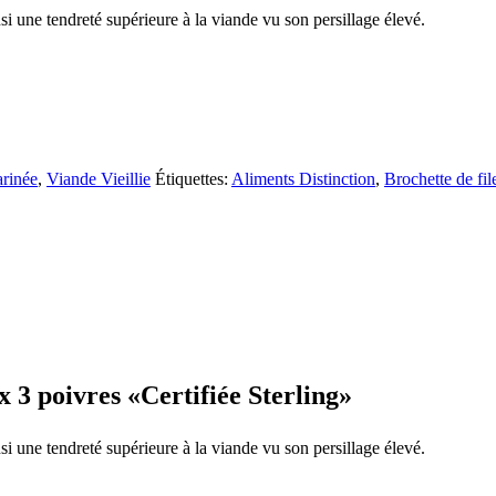
nsi une tendreté supérieure à la viande vu son persillage élevé.
rinée
,
Viande Vieillie
Étiquettes:
Aliments Distinction
,
Brochette de fi
 3 poivres «Certifiée Sterling»
nsi une tendreté supérieure à la viande vu son persillage élevé.