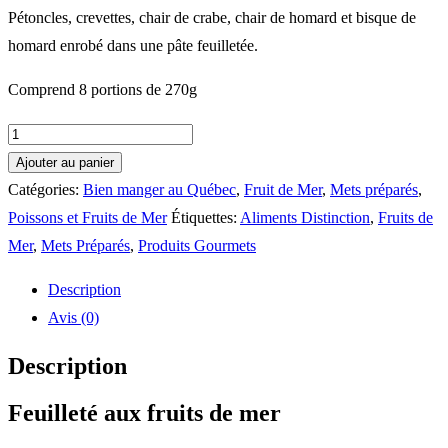
Pétoncles, crevettes, chair de crabe, chair de homard et bisque de
homard enrobé dans une pâte feuilletée.
Comprend 8 portions de 270g
quantité
de
Ajouter au panier
Feuilleté
Catégories:
Bien manger au Québec
,
Fruit de Mer
,
Mets préparés
,
aux
Poissons et Fruits de Mer
Étiquettes:
Aliments Distinction
,
Fruits de
fruits
Mer
,
Mets Préparés
,
Produits Gourmets
de
Description
mer
Avis (0)
Description
Feuilleté aux fruits de mer