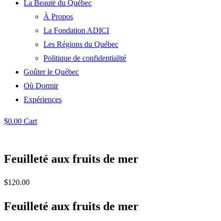
La Beauté du Québec
À Propos
La Fondation ADICI
Les Régions du Québec
Politique de confidentialité
Goûter le Québec
Où Dormir
Expériences
$
0.00
Cart
Feuilleté aux fruits de mer
$
120.00
Feuilleté aux fruits de mer