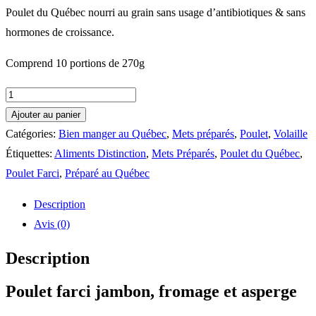
Poulet du Québec nourri au grain sans usage d’antibiotiques & sans
hormones de croissance.
Comprend 10 portions de 270g
quantité
de
Ajouter au panier
Poulet
Catégories:
Bien manger au Québec
,
Mets préparés
,
Poulet
,
Volaille
farci
Étiquettes:
Aliments Distinction
,
Mets Préparés
,
Poulet du Québec
,
jambon,
Poulet Farci
,
Préparé au Québec
fromage
Description
et
Avis (0)
asperge
Description
Poulet farci jambon, fromage et asperge