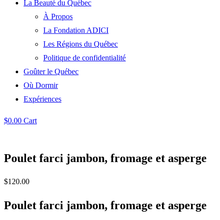
La Beauté du Québec
À Propos
La Fondation ADICI
Les Régions du Québec
Politique de confidentialité
Goûter le Québec
Où Dormir
Expériences
$
0.00
Cart
Poulet farci jambon, fromage et asperge
$
120.00
Poulet farci jambon, fromage et asperge