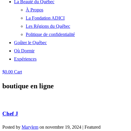
La Beauté du Québec
À Propos
La Fondation ADICI
Les Régions du Québec
Politique de confidentialité
Goûter le Québec
Où Dormir
Expériences
$
0.00
Cart
boutique en ligne
Chef J
Posted by
Marylem
on
novembre 19, 2024
| Featured