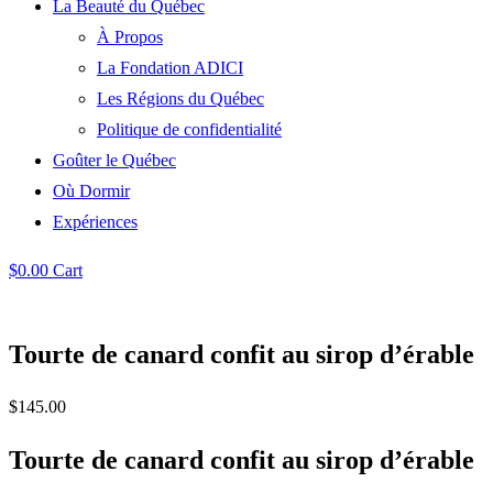
La Beauté du Québec
À Propos
La Fondation ADICI
Les Régions du Québec
Politique de confidentialité
Goûter le Québec
Où Dormir
Expériences
$
0.00
Cart
Tourte de canard confit au sirop d’érable
$
145.00
Tourte de canard confit au sirop d’érable