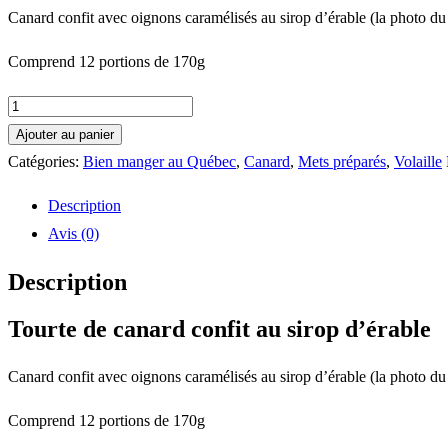
Canard confit avec oignons caramélisés au sirop d’érable (la photo du p
Comprend 12 portions de 170g
quantité
de
Ajouter au panier
Tourte
Catégories:
Bien manger au Québec
,
Canard
,
Mets préparés
,
Volaille
de
Description
canard
Avis (0)
confit
au
Description
sirop
Tourte de canard confit au sirop d’érable
d'érable
Canard confit avec oignons caramélisés au sirop d’érable (la photo du p
Comprend 12 portions de 170g