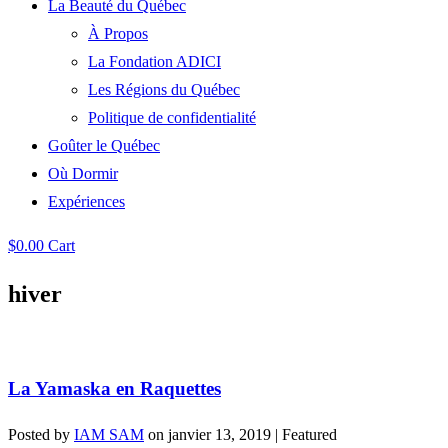
La Beauté du Québec
À Propos
La Fondation ADICI
Les Régions du Québec
Politique de confidentialité
Goûter le Québec
Où Dormir
Expériences
$
0.00
Cart
hiver
La Yamaska en Raquettes
Posted by
IAM SAM
on
janvier 13, 2019
| Featured