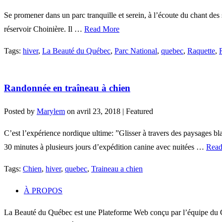
Se promener dans un parc tranquille et serein, à l’écoute du chant des
réservoir Choinière. Il …
Read More
Tags:
hiver
,
La Beauté du Québec
,
Parc National
,
quebec
,
Raquette
,
Randonnée en traîneau à chien
Posted by
Marylem
on
avril 23, 2018
| Featured
C’est l’expérience nordique ultime: ”Glisser à travers des paysages bl
30 minutes à plusieurs jours d’expédition canine avec nuitées …
Read
Tags:
Chien
,
hiver
,
quebec
,
Traineau a chien
À PROPOS
La Beauté du Québec est une Plateforme Web conçu par l’équipe du C