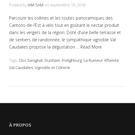
Posted by
IAM SAM
on
septembre 19, 2018
Parcourir les collines et les routes panoramiques des
Cantons-de-l’Est à vélo tout en goûtant le nectar produit
dans les vergers de la région. Doté d’une belle terrasse et
de sentiers de randonnée, le sympathique vignoble Val
Caudalies propose la dégustation …
Read More
Tags:
Clos Saragnat
,
Dunham
,
Frelighburg
,
La Rumeur Affamée
,
Val Caudalies
,
Vignoble et Cidrerie
À PROPOS