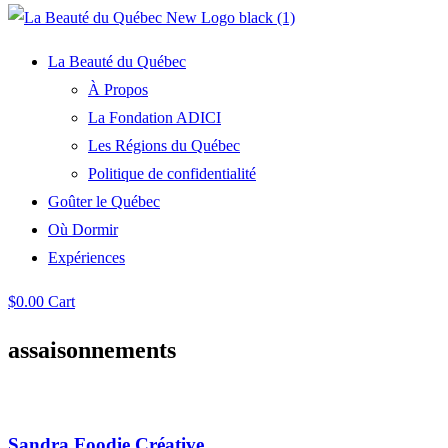
La Beauté du Québec
À Propos
La Fondation ADICI
Les Régions du Québec
Politique de confidentialité
Goûter le Québec
Où Dormir
Expériences
$
0.00
Cart
assaisonnements
Sandra Foodie Créative