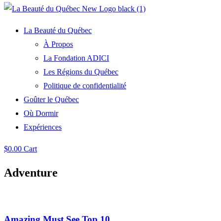
La Beauté du Québec
À Propos
La Fondation ADICI
Les Régions du Québec
Politique de confidentialité
Goûter le Québec
Où Dormir
Expériences
$
0.00
Cart
Adventure
Amazing Must See Top 10