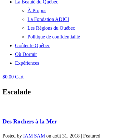
La Beauté du Québec
À Propos
La Fondation ADICI
Les Régions du Québec
Politique de confidentialité
Goûter le Québec
Où Dormir
Expériences
$
0.00
Cart
Escalade
Des Rochers à la Mer
Posted by
IAM SAM
on
août 31, 2018
| Featured