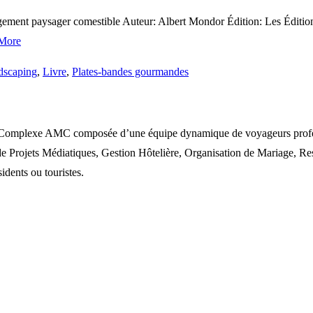
ement paysager comestible Auteur: Albert Mondor Édition: Les Édition
More
dscaping
,
Livre
,
Plates-bandes gourmandes
omplexe AMC composée d’une équipe dynamique de voyageurs profession
rojets Médiatiques, Gestion Hôtelière, Organisation de Mariage, Rest
idents ou touristes.