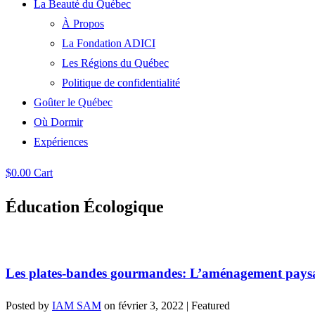
La Beauté du Québec
À Propos
La Fondation ADICI
Les Régions du Québec
Politique de confidentialité
Goûter le Québec
Où Dormir
Expériences
$
0.00
Cart
Éducation Écologique
Les plates-bandes gourmandes: L’aménagement paysa
Posted by
IAM SAM
on
février 3, 2022
| Featured