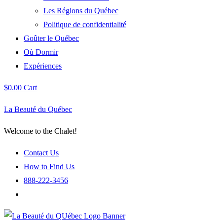
Les Régions du Québec
Politique de confidentialité
Goûter le Québec
Où Dormir
Expériences
$
0.00
Cart
La Beauté du Québec
Welcome to the Chalet!
Contact Us
How to Find Us
888-222-3456