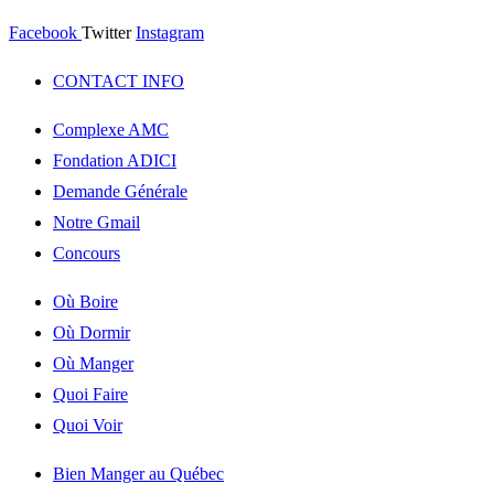
Facebook
Twitter
Instagram
CONTACT INFO
Complexe AMC
Fondation ADICI
Demande Générale
Notre Gmail
Concours
Où Boire
Où Dormir
Où Manger
Quoi Faire
Quoi Voir
Bien Manger au Québec