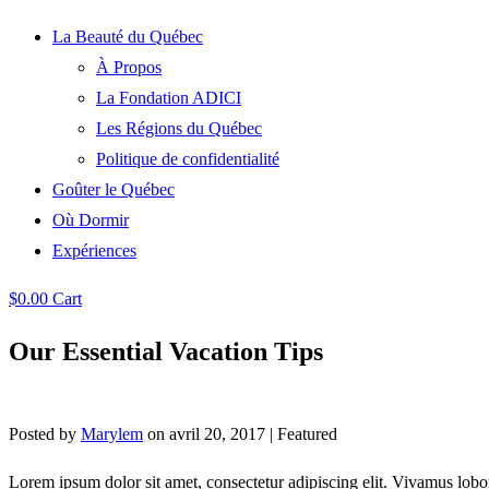
La Beauté du Québec
À Propos
La Fondation ADICI
Les Régions du Québec
Politique de confidentialité
Goûter le Québec
Où Dormir
Expériences
$
0.00
Cart
Our Essential Vacation Tips
Posted by
Marylem
on
avril 20, 2017
| Featured
Lorem ipsum dolor sit amet, consectetur adipiscing elit. Vivamus lobo