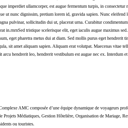
isque imperdiet ullamcorper, est augue fermentum turpis, in consectetur
e ut nunc dignissim, pretium lorem id, gravida sapien. Nunc eleifend lo
gna pulvinar, sollicitudin dui ut, placerat urna. Curabitur condimentu
erat in.rnrnSed tristique scelerisque elit, eget iaculis augue maximus 
, eget pharetra metus dui at diam. Sed mollis purus eget hendrerit tinc
ula, sit amet aliquam sapien. Aliquam erat volutpat. Maecenas vitae tellu
it arcu hendrerit leo, hendrerit vestibulum est augue nec ex. Interdum e
omplexe AMC composée d’une équipe dynamique de voyageurs profession
rojets Médiatiques, Gestion Hôtelière, Organisation de Mariage, Rest
idents ou touristes.