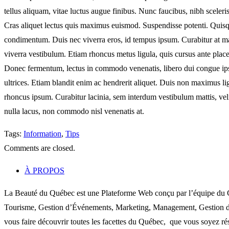
tellus aliquam, vitae luctus augue finibus. Nunc faucibus, nibh sceler
Cras aliquet lectus quis maximus euismod. Suspendisse potenti. Quisqu
condimentum. Duis nec viverra eros, id tempus ipsum. Curabitur at ma
viverra vestibulum. Etiam rhoncus metus ligula, quis cursus ante plac
Donec fermentum, lectus in commodo venenatis, libero dui congue ipsum
ultrices. Etiam blandit enim ac hendrerit aliquet. Duis non maximus lig
rhoncus ipsum. Curabitur lacinia, sem interdum vestibulum mattis, vel
nulla lacus, non commodo nisl venenatis at.
Tags:
Information
,
Tips
Comments are closed.
À PROPOS
La Beauté du Québec est une Plateforme Web conçu par l’équipe du C
Tourisme, Gestion d’Événements, Marketing, Management, Gestion de P
vous faire découvrir toutes les facettes du Québec, que vous soyez rés