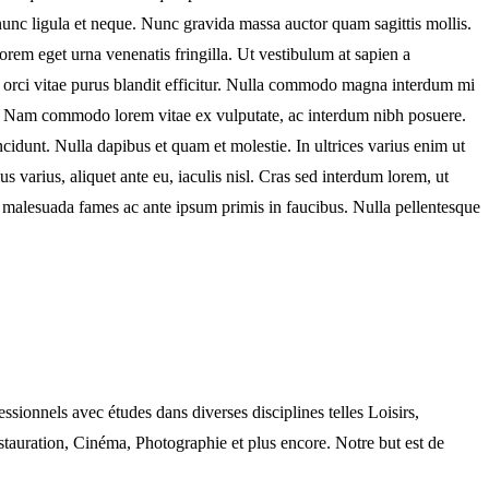
 nunc ligula et neque. Nunc gravida massa auctor quam sagittis mollis.
rem eget urna venenatis fringilla. Ut vestibulum at sapien a
m orci vitae purus blandit efficitur. Nulla commodo magna interdum mi
sed. Nam commodo lorem vitae ex vulputate, ac interdum nibh posuere.
idunt. Nulla dapibus et quam et molestie. In ultrices varius enim ut
s varius, aliquet ante eu, iaculis nisl. Cras sed interdum lorem, ut
t malesuada fames ac ante ipsum primis in faucibus. Nulla pellentesque
nels avec études dans diverses disciplines telles Loisirs,
auration, Cinéma, Photographie et plus encore. Notre but est de