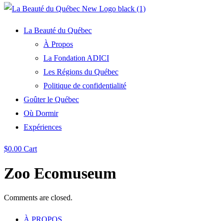
La Beauté du Québec
À Propos
La Fondation ADICI
Les Régions du Québec
Politique de confidentialité
Goûter le Québec
Où Dormir
Expériences
$
0.00
Cart
Zoo Ecomuseum
Comments are closed.
À PROPOS