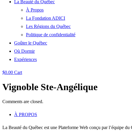
La Beauté du Québec
À Propos
La Fondation ADICI
Les Régions du Québec
Politique de confidentialité
Goûter le Québec
Où Dormir
Expériences
$
0.00
Cart
Vignoble Ste-Angélique
Comments are closed.
À PROPOS
La Beauté du Québec est une Plateforme Web conçu par l’équipe du C