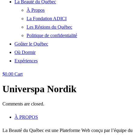
La Beauté du Québec
À Propos
La Fondation ADICI
Les Régions du Québec
Politique de confidentialité
Goûter le Québec
Où Dormir
Expériences
$
0.00
Cart
Universpa Nordik
Comments are closed.
À PROPOS
La Beauté du Québec est une Plateforme Web conçu par l’équipe du