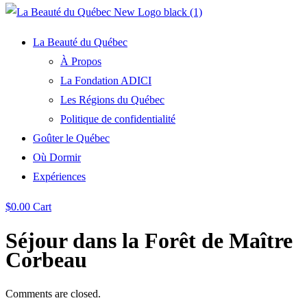
La Beauté du Québec
À Propos
La Fondation ADICI
Les Régions du Québec
Politique de confidentialité
Goûter le Québec
Où Dormir
Expériences
$
0.00
Cart
Séjour dans la Forêt de Maître
Corbeau
Comments are closed.