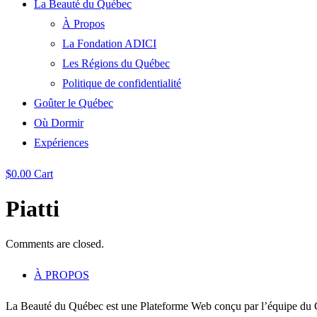
La Beauté du Québec
À Propos
La Fondation ADICI
Les Régions du Québec
Politique de confidentialité
Goûter le Québec
Où Dormir
Expériences
$
0.00
Cart
Piatti
Comments are closed.
À PROPOS
La Beauté du Québec est une Plateforme Web conçu par l’équipe du C