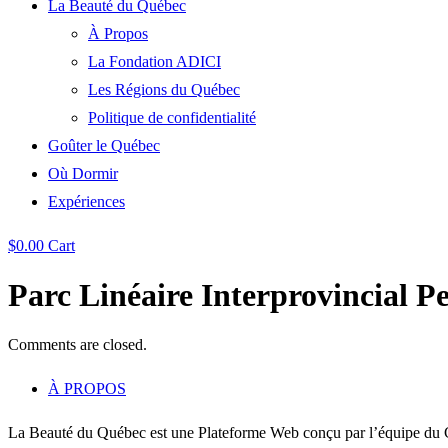
La Beauté du Québec
À Propos
La Fondation ADICI
Les Régions du Québec
Politique de confidentialité
Goûter le Québec
Où Dormir
Expériences
$
0.00
Cart
Parc Linéaire Interprovincial Pe
Comments are closed.
À PROPOS
La Beauté du Québec est une Plateforme Web conçu par l’équipe du C