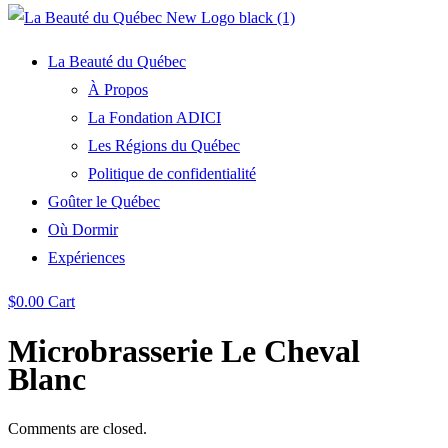
La Beauté du Québec
À Propos
La Fondation ADICI
Les Régions du Québec
Politique de confidentialité
Goûter le Québec
Où Dormir
Expériences
$
0.00
Cart
Microbrasserie Le Cheval
Blanc
Comments are closed.