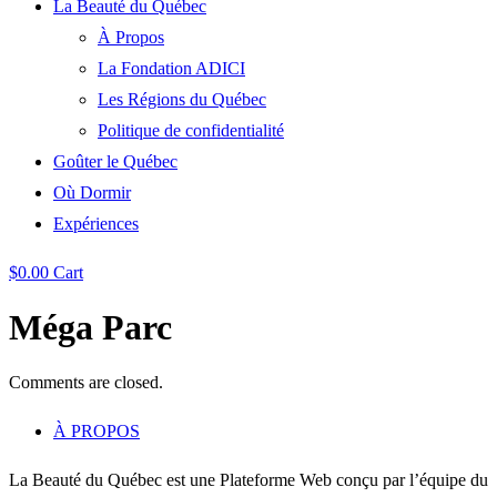
La Beauté du Québec
À Propos
La Fondation ADICI
Les Régions du Québec
Politique de confidentialité
Goûter le Québec
Où Dormir
Expériences
$
0.00
Cart
Méga Parc
Comments are closed.
À PROPOS
La Beauté du Québec est une Plateforme Web conçu par l’équipe du