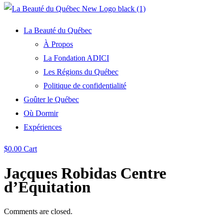
La Beauté du Québec
À Propos
La Fondation ADICI
Les Régions du Québec
Politique de confidentialité
Goûter le Québec
Où Dormir
Expériences
$
0.00
Cart
Jacques Robidas Centre
d’Équitation
Comments are closed.