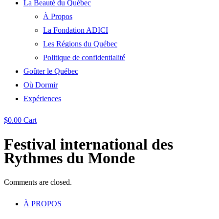
La Beauté du Québec
À Propos
La Fondation ADICI
Les Régions du Québec
Politique de confidentialité
Goûter le Québec
Où Dormir
Expériences
$
0.00
Cart
Festival international des
Rythmes du Monde
Comments are closed.
À PROPOS