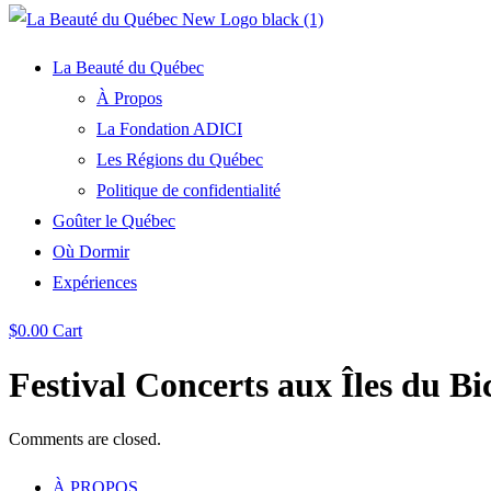
La Beauté du Québec
À Propos
La Fondation ADICI
Les Régions du Québec
Politique de confidentialité
Goûter le Québec
Où Dormir
Expériences
$
0.00
Cart
Festival Concerts aux Îles du Bi
Comments are closed.
À PROPOS