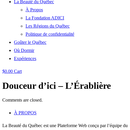
La Beauté du Québec
À Propos
La Fondation ADICI
Les Régions du Québec
Politique de confidentialité
Goûter le Québec
Où Dormir
Expériences
$
0.00
Cart
Douceur d’ici – L’Érablière
Comments are closed.
À PROPOS
La Beauté du Québec est une Plateforme Web conçu par l’équipe du