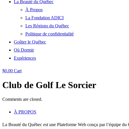
La Beauté du Québec
À Propos
La Fondation ADICI
Les Régions du Québec
Politique de confidentialité
Goûter le Québec
Où Dormir
Expériences
$
0.00
Cart
Club de Golf Le Sorcier
Comments are closed.
À PROPOS
La Beauté du Québec est une Plateforme Web conçu par l’équipe du C