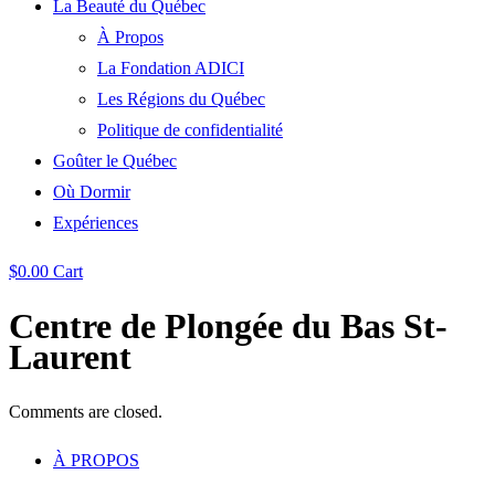
La Beauté du Québec
À Propos
La Fondation ADICI
Les Régions du Québec
Politique de confidentialité
Goûter le Québec
Où Dormir
Expériences
$
0.00
Cart
Centre de Plongée du Bas St-
Laurent
Comments are closed.
À PROPOS