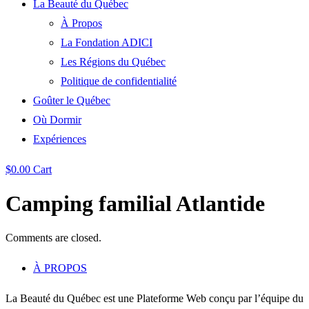
La Beauté du Québec
À Propos
La Fondation ADICI
Les Régions du Québec
Politique de confidentialité
Goûter le Québec
Où Dormir
Expériences
$
0.00
Cart
Camping familial Atlantide
Comments are closed.
À PROPOS
La Beauté du Québec est une Plateforme Web conçu par l’équipe du