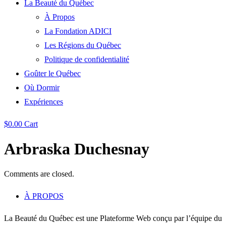
La Beauté du Québec
À Propos
La Fondation ADICI
Les Régions du Québec
Politique de confidentialité
Goûter le Québec
Où Dormir
Expériences
$
0.00
Cart
Arbraska Duchesnay
Comments are closed.
À PROPOS
La Beauté du Québec est une Plateforme Web conçu par l’équipe du