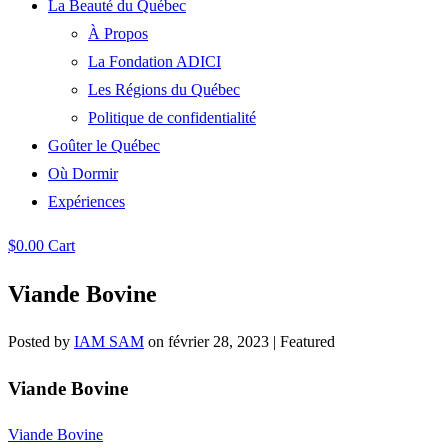
La Beauté du Québec
À Propos
La Fondation ADICI
Les Régions du Québec
Politique de confidentialité
Goûter le Québec
Où Dormir
Expériences
$
0.00
Cart
Viande Bovine
Posted by
IAM SAM
on
février 28, 2023
| Featured
Viande Bovine
Viande Bovine