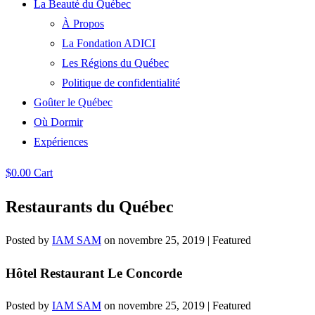
La Beauté du Québec
À Propos
La Fondation ADICI
Les Régions du Québec
Politique de confidentialité
Goûter le Québec
Où Dormir
Expériences
$
0.00
Cart
Restaurants du Québec
Posted by
IAM SAM
on
novembre 25, 2019
| Featured
Hôtel Restaurant Le Concorde
Posted by
IAM SAM
on
novembre 25, 2019
| Featured