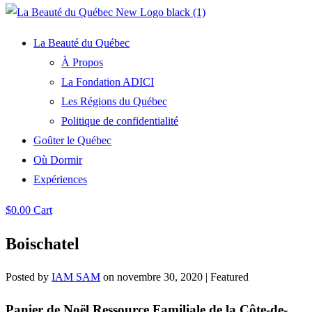
La Beauté du Québec
À Propos
La Fondation ADICI
Les Régions du Québec
Politique de confidentialité
Goûter le Québec
Où Dormir
Expériences
$
0.00
Cart
Boischatel
Posted by
IAM SAM
on
novembre 30, 2020
| Featured
Panier de Noël Ressource Familiale de la Côte-de-