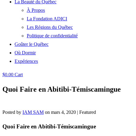
La Beauté du Québec
À Propos
La Fondation ADICI
Les Régions du Québec
Politique de confidentialité
Goûter le Québec
Où Dormir
Expériences
$
0.00
Cart
Quoi Faire en Abitibi-Témiscamingue
Posted by
IAM SAM
on
mars 4, 2020
| Featured
Quoi Faire en Abitibi-Témiscamingue