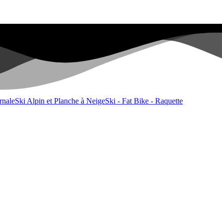
rnale
Ski Alpin et Planche à Neige
Ski - Fat Bike - Raquette