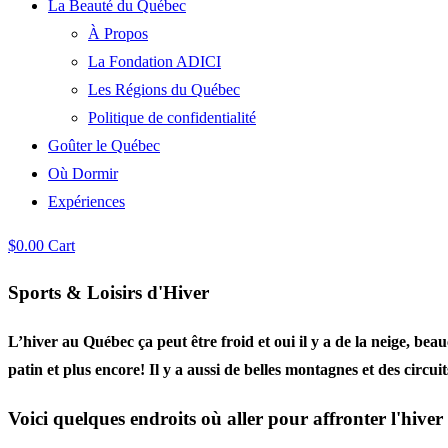
La Beauté du Québec
À Propos
La Fondation ADICI
Les Régions du Québec
Politique de confidentialité
Goûter le Québec
Où Dormir
Expériences
$
0.00
Cart
Sports & Loisirs d'Hiver
L’hiver au Québec ça peut être froid et oui il y a de la neige, beauc
patin et plus encore! Il y a aussi de belles montagnes et des circuit
Voici quelques endroits où aller pour affronter l'hive