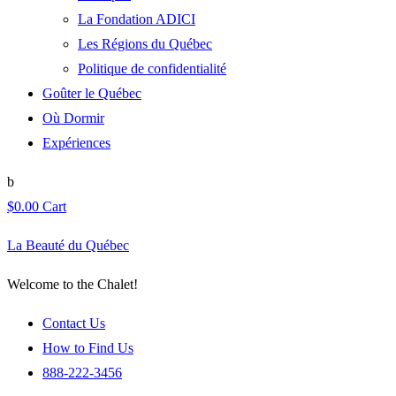
La Fondation ADICI
Les Régions du Québec
Politique de confidentialité
Goûter le Québec
Où Dormir
Expériences
$
0.00
Cart
La Beauté du Québec
Welcome to the Chalet!
Contact Us
How to Find Us
888-222-3456