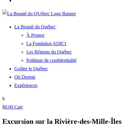
La Beauté du Québec
À Propos
La Fondation ADICI
Les Régions du Québec
Politique de confidentialité
Goûter le Québec
Où Dormir
Expériences
$
0.00
Cart
Excursion sur la Rivière-des-Mille-Îles