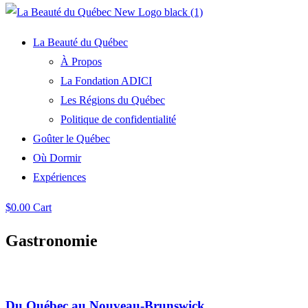
La Beauté du Québec
À Propos
La Fondation ADICI
Les Régions du Québec
Politique de confidentialité
Goûter le Québec
Où Dormir
Expériences
$
0.00
Cart
Gastronomie
Du Québec au Nouveau-Brunswick