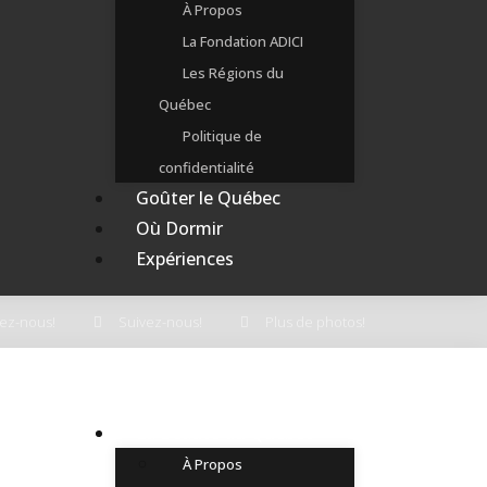
À Propos
La Fondation ADICI
Les Régions du
Québec
Politique de
confidentialité
Goûter le Québec
Où Dormir
Expériences
ez-nous!
Suivez-nous!
Plus de photos!
La Beauté du Québec
À Propos