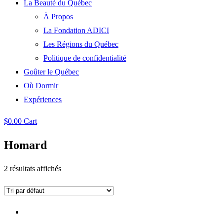
La Beauté du Québec
À Propos
La Fondation ADICI
Les Régions du Québec
Politique de confidentialité
Goûter le Québec
Où Dormir
Expériences
$
0.00
Cart
Homard
2 résultats affichés