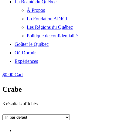
La Beauté du Québec
À Propos
La Fondation ADICI
Les Régions du Québec
Politique de confidentialité
Goûter le Québec
Où Dormir
Expériences
$
0.00
Cart
Crabe
3 résultats affichés