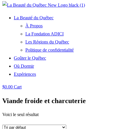
La Beauté du Québec
À Propos
La Fondation ADICI
Les Régions du Québec
Politique de confidentialité
Goûter le Québec
Où Dormir
Expériences
$
0.00
Cart
Viande froide et charcuterie
Voici le seul résultat